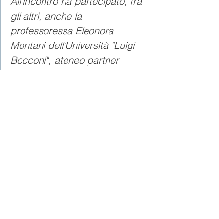
All'incontro ha partecipato, fra 
gli altri, anche la 
professoressa Eleonora 
Montani dell'Università "Luigi 
Bocconi", ateneo partner 
dell'ufficio del Commissario.
#usura
#stato
#studenti
Mostra tutti
Post recenti