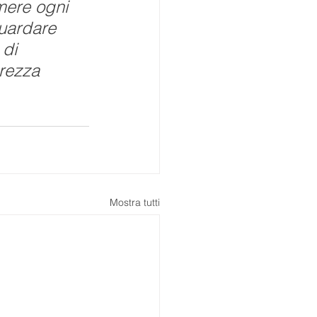
mere ogni 
uardare 
 di 
urezza 
Mostra tutti