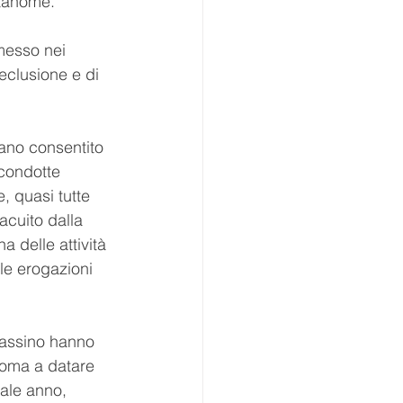
stanome.
messo nei 
eclusione e di 
vano consentito 
 condotte 
, quasi tutte 
acuito dalla 
 delle attività 
le erogazioni 
Cassino hanno 
Roma a datare 
ale anno, 