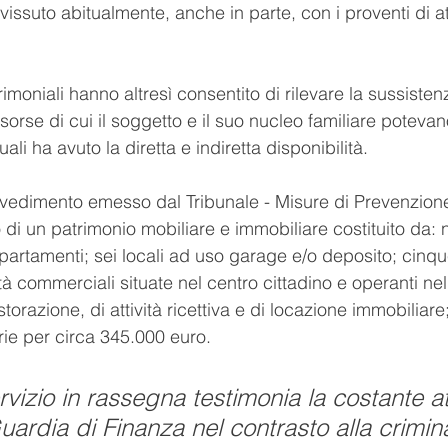
vissuto abitualmente, anche in parte, con i proventi di att
imoniali hanno altresì consentito di rilevare la sussisten
isorse di cui il soggetto e il suo nucleo familiare potevano
ali ha avuto la diretta e indiretta disponibilità.
rovvedimento emesso dal Tribunale - Misure di Prevenzio
 di un patrimonio mobiliare e immobiliare costituito da: n
partamenti; sei locali ad uso garage e/o deposito; cinque
vità commerciali situate nel centro cittadino e operanti n
 ristorazione, di attività ricettiva e di locazione immobiliar
arie per circa 345.000 euro.
servizio in rassegna testimonia la costante att
uardia di Finanza nel contrasto alla crimina