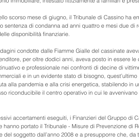
nio immobiliare, intestato fittiziamente a familiari e pre
lo scorso mese di giugno, il Tribunale di Cassino ha e
to sentenza di condanna ad anni quattro e mesi due di r
lle disponibilità finanziarie.
 indagini condotte dalle Fiamme Gialle del cassinate ave
renditore, per oltre dodici anni, aveva posto in essere le
inuativo e professionale nei confronti di decine di vittime
mmerciali e in un evidente stato di bisogno, quest’ultimo 
a alla pandemia e alla crisi energetica, stabilendo in una
so riconducibile il centro operativo in cui le avvenivano 
ssivi accertamenti eseguiti, i Finanzieri del Gruppo di 
e hanno portato il Tribunale - Misure di Prevenzione di 
ale del soggetto dall’anno 2008 e a presupporre che, da t