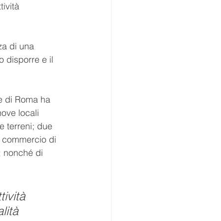
ività 
za di una 
 disporre e il 
ne di Roma ha 
ove locali 
 terreni; due 
el commercio di 
e; nonché di 
ività 
lità 