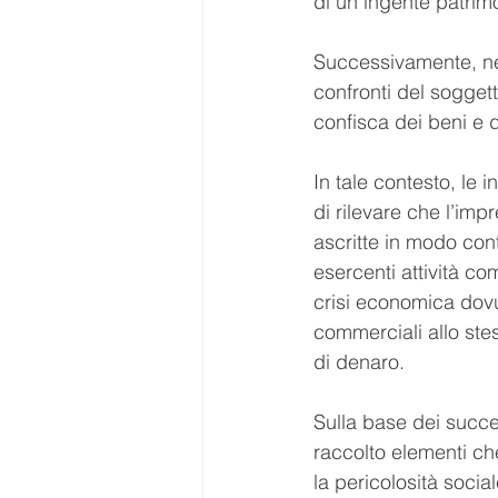
di un ingente patrimo
Successivamente, nel
confronti del sogget
confisca dei beni e de
In tale contesto, le
di rilevare che l’imp
ascritte in modo cont
esercenti attività co
crisi economica dovut
commerciali allo stes
di denaro.
Sulla base dei succe
raccolto elementi ch
la pericolosità soci