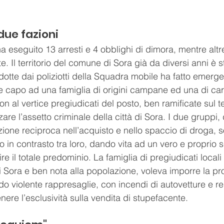
due fazioni
 eseguito 13 arresti e 4 obblighi di dimora, mentre altr
. Il territorio del comune di Sora già da diversi anni è st
dotte dai poliziotti della Squadra mobile ha fatto emerge
te capo ad una famiglia di origini campane ed una di car
n al vertice pregiudicati del posto, ben ramificate sul t
re l’assetto criminale della città di Sora. I due gruppi
ione reciproca nell’acquisto e nello spaccio di droga, so
n contrasto tra loro, dando vita ad un vero e proprio s
ire il totale predominio. La famiglia di pregiudicati local
di Sora e ben nota alla popolazione, voleva imporre la pr
 violente rappresaglie, con incendi di autovetture e rei
enere l’esclusività sulla vendita di stupefacente.