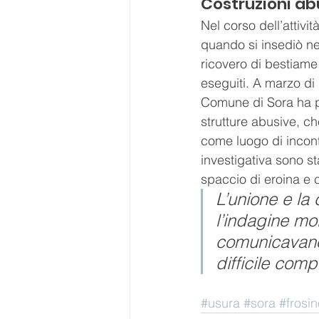
Costruzioni ab
Nel corso dell’attivit
quando si insediò nel
ricovero di bestiame
eseguiti. A marzo di 
Comune di Sora ha p
strutture abusive, che
come luogo di incontro
investigativa sono sta
spaccio di eroina e 
L’unione e la
l’indagine mo
comunicavano 
difficile com
#usura
#sora
#frosi