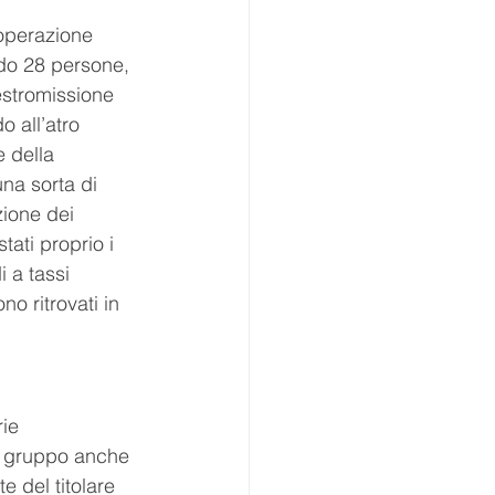
’operazione 
do 28 persone, 
’estromissione 
 all’atro 
e della 
na sorta di 
ione dei 
stati proprio i 
 a tassi 
o ritrovati in 
ie 
al gruppo anche 
e del titolare 