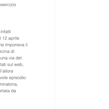
esercizio 
nfatti 
l 12 aprile 
he imponeva il 
cina di 
una via del 
tati sul web, 
’allora 
vole episodio 
inatoria, 
rtata da 