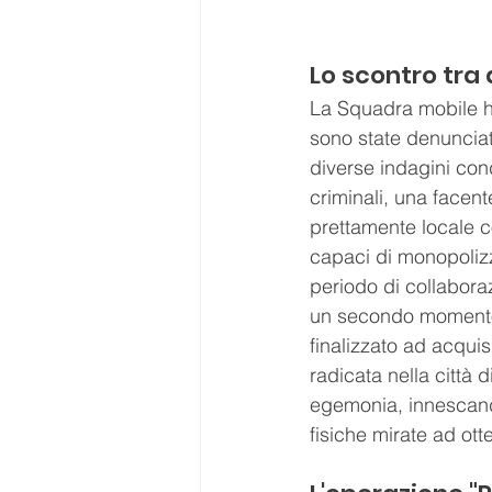
Lo scontro tra 
La Squadra mobile ha
sono state denunciate
diverse indagini con
criminali, una facen
prettamente locale co
capaci di monopolizza
periodo di collaboraz
un secondo momento i
finalizzato ad acquis
radicata nella città 
egemonia, innescando
fisiche mirate ad ott