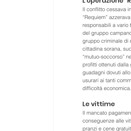
L'operazione "
Il conflitto cessava 
“Requiem” azzerava 
responsabili a vario t
del gruppo campano, 
gruppo criminale di ot
cittadina sorana, su
“mutuo-soccorso” nel
profitti ottenuti dalla
guadagni dovuti allo 
usurari ai tanti comm
difficoltà economica
Le vittime
Il mancato pagamento
conseguenze alle vitt
pranzi e cene gratuite