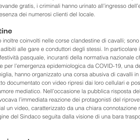
evande gratis, i criminali hanno urinato all’ingresso dell’
esenza dei numerosi clienti del locale.
tine
o inoltre coinvolti nelle corse clandestine di cavalli; sono i
adibiti alle gare e conduttori degli stessi. In particolare i
festività pasquale, incuranti della normativa nazionale c
one per l’emergenza epidemiologica da COVID-19, una de
iglia, hanno organizzato una corsa abusiva di cavalli in 
utto documentato con video ripresi dai loro cellulari e pos
amore mediatico. Nell’occasione la pubblica risposta dell
vocava l’immediata reazione dei protagonisti del riprove
al un video, caratterizzato da una chiara connotazione m
ine del Sindaco seguita dalla visione di una bara traspo