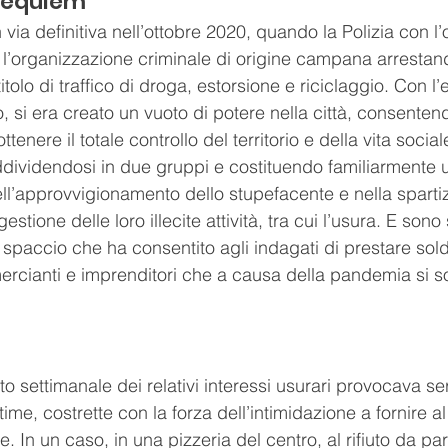
Requiem"
in via definitiva nell’ottobre 2020, quando la Polizia con l
l’organizzazione criminale di origine campana arrestan
itolo di traffico di droga, estorsione e riciclaggio. Con l
si era creato un vuoto di potere nella città, consentendo
tenere il totale controllo del territorio e della vita social
ddividendosi in due gruppi e costituendo familiarmente u
l’approvvigionamento dello stupefacente e nella spartiz
 gestione delle loro illecite attività, tra cui l’usura. E sono 
spaccio che ha consentito agli indagati di prestare soldi
ercianti e imprenditori che a causa della pandemia si son
.
 settimanale dei relativi interessi usurari provocava ser
ime, costrette con la forza dell’intimidazione a fornire 
. In un caso, in una pizzeria del centro, al rifiuto da part