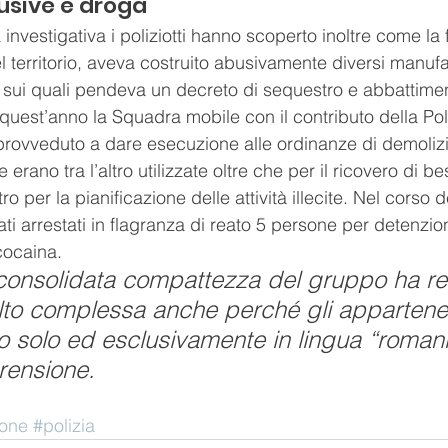
usive e droga
à investigativa i poliziotti hanno scoperto inoltre come la 
 territorio, aveva costruito abusivamente diversi manufatt
 sui quali pendeva un decreto di sequestro e abbattime
quest’anno la Squadra mobile con il contributo della Pol
rovveduto a dare esecuzione alle ordinanze di demolizi
 erano tra l’altro utilizzate oltre che per il ricovero di 
 per la pianificazione delle attività illecite. Nel corso del
ti arrestati in flagranza di reato 5 persone per detenzione
cocaina. 
 consolidata compattezza del gruppo ha re
lto complessa anche perché gli appartenen
solo ed esclusivamente in lingua “romanì
prensione.
none
#polizia