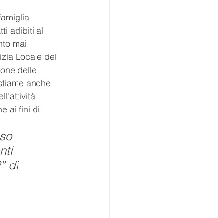
famiglia 
i adibiti al 
nto mai 
izia Locale del 
one delle 
bestiame anche 
l’attività 
 ai fini di 
so 
ti 
” di 