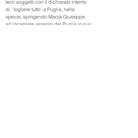
terzi soggetti con il dichiarato intento 
di ‘ togliere tutto’ a Puglia, nella 
specie, spingendo Marzà Giuseppe 
ad incassare assegni del Puglia in suo 
possesso e a promuovere anch’egli 
azioni esecutive in modo da rendere 
insostenibile il complessivo carico 
debitorio dell’imprenditore,
compiva atti idonei diretti in modo non 
equivoco a costringere Puglia Rosario 
a cedere la proprietà dell’azienda 
vitivinicola Don Saro ad un prezzo di 
Euro 750.00,00 notevolmente inferiore 
al valore di mercato e dunque a 
cumulare l’ingiusto profitto della 
percezione dell’interesse usurario con 
l’acquisto della proprietà dell’azienda 
Don Saro”.
Per La Spina: “…perché quale gestore 