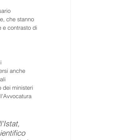
ario 
ure, che stanno 
e e contrasto di 
i 
ersi anche 
ali 
 dei ministeri 
ll'Avvocatura 
Istat, 
entifico 