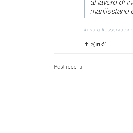
al lavoro di i
manifestano e
#usura
#osservatori
Post recenti