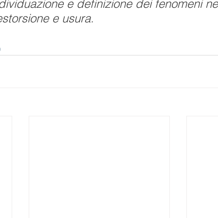
ndividuazione e definizione dei fenomeni nei
storsione e usura.
o