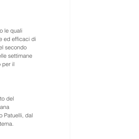
 le quali 
 ed efficaci di 
el secondo 
elle settimane 
per il 
to del 
iana 
Patuelli, dal 
 tema.