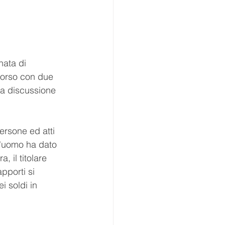
nata di 
corso con due 
ua discussione 
ersone ed atti 
l'uomo ha dato 
, il titolare 
pporti si 
i soldi in 