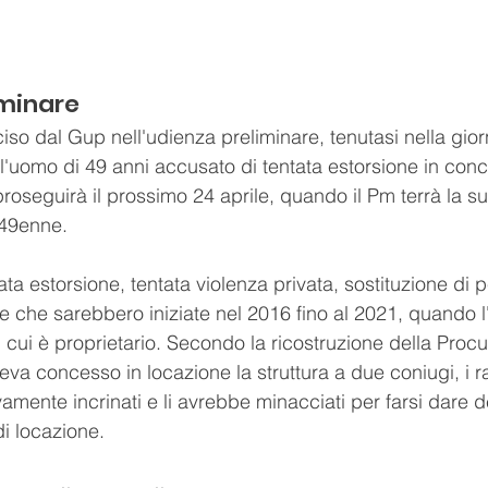
iminare
so dal Gup nell'udienza preliminare, tenutasi nella gior
ll'uomo di 49 anni accusato di tentata estorsione in con
roseguirà il prossimo 24 aprile, quando il Pm terrà la s
 49enne. 
a estorsione, tentata violenza privata, sostituzione di p
e che sarebbero iniziate nel 2016 fino al 2021, quando 
 cui è proprietario. Secondo la ricostruzione della Procura
eva concesso in locazione la struttura a due coniugi, i ra
ente incrinati e li avrebbe minacciati per farsi dare de
i locazione. 