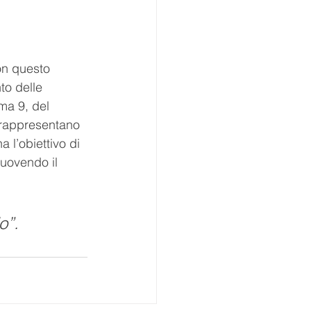
on questo 
to delle 
ma 9, del 
 rappresentano 
a l’obiettivo di 
muovendo il 
o”.