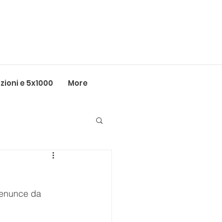
ioni e 5x1000
More
denunce da 